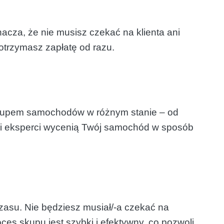
acza, że nie musisz czekać na klienta ani
otrzymasz zapłatę od razu.
zakupem samochodów w różnym stanie – od
asi eksperci wycenią Twój samochód w sposób
asu. Nie będziesz musiał/-a czekać na
es skupu jest szybki i efektywny, co pozwoli