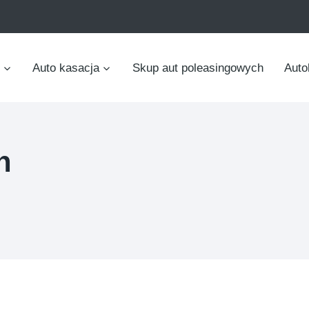
Auto kasacja
Skup aut poleasingowych
Auto
h