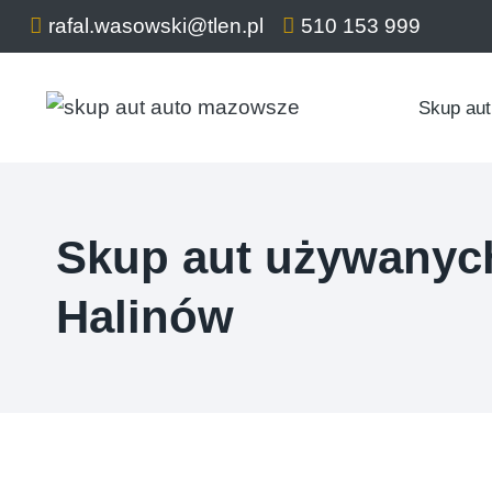
Przejdź
rafal.wasowski@tlen.pl
510 153 999
do
treści
Skup aut
Skup aut używanyc
Halinów