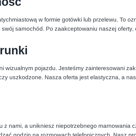
ność
atychmiastową w formie gotówki lub przelewu. To ozn
za swój samochód. Po zaakceptowaniu naszej oferty, 
runki
ani wizualnym pojazdu. Jesteśmy zainteresowani 
 czy uszkodzone. Nasza oferta jest elastyczna, a n
 z nami, a unikniesz niepotrzebnego marnowania cz
dzać godzin na rozmowach telefonicznych. Nasz proc