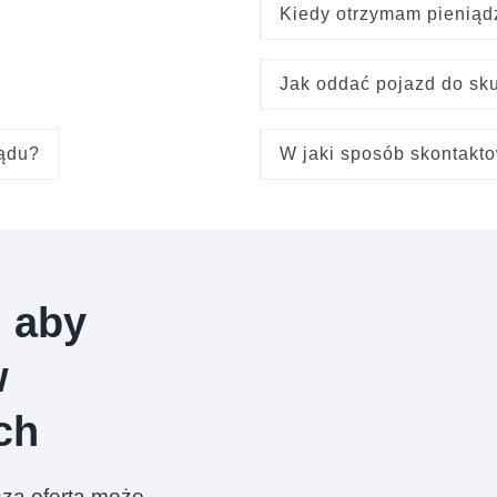
Kiedy otrzymam pieniąd
Jak oddać pojazd do sk
ądu?
W jaki sposób skontakt
, aby
w
ch
asza oferta może